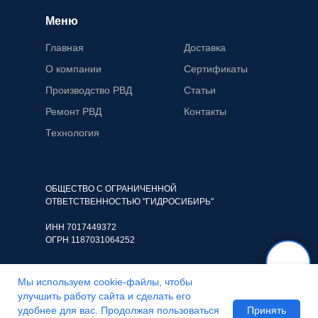
Меню
Главная
Доставка
О компании
Сертификаты
Производство РВД
Статьи
Ремонт РВД
Контакты
Технология
ОБЩЕСТВО С ОГРАНИЧЕННОЙ
ОТВЕТСТВЕННОСТЬЮ "ГИДРОСИБИРЬ"
ИНН 7017449372
ОГРН 1187031064252
Мы используем cookie-файлы, чтобы
улучшить работу сайта и сделать его
©️ ООО “Гидросибирь”. Все права защищены
Принять
удобнее для вас. Продолжая пользоваться