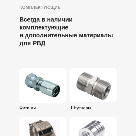
КОМПЛЕКТУЮЩИЕ
Всегда в наличии
комплектующие
Предложим несколько вариантов
и дополнительные материалы
по стоимости и эффективности
решений
для РВД
В течение 24 часов подготовим
персональное предложение для
решения вашей задачи
Фитинги
Штутцеры